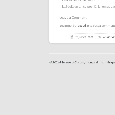
[…] déjà un an ce post là, le temps p
Leave a Comment
You must be
logged in
to post a comment
15 juillet 2008
Jeune po
© 2026 Melimelo-Chrom, mon jardin numériqu