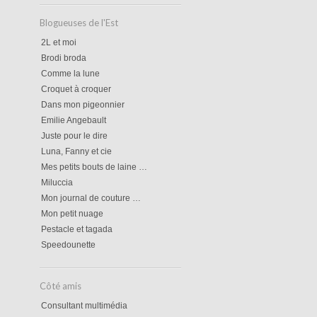
Blogueuses de l'Est
2L et moi
Brodi broda
Comme la lune
Croquet à croquer
Dans mon pigeonnier
Emilie Angebault
Juste pour le dire
Luna, Fanny et cie
Mes petits bouts de laine …
Miluccia
Mon journal de couture …
Mon petit nuage
Pestacle et tagada
Speedounette
Côté amis
Consultant multimédia