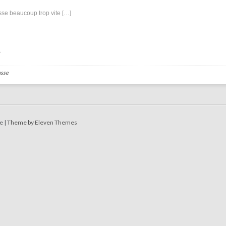
asse beaucoup trop vite […]
.
usse
e |
Theme by Eleven Themes