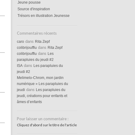
Jeune pousse
Source d'inspiration
Trésors en illustration Jeunesse
Commentaires récents
dans
caro
Rita Zepf
dans
colibrijoufflu
Rita Zepf
dans
colibrijoufflu
Les
parapluies du jeudi #2
dans
ISA
Les parapluies du
jeudi #2
Melimelo-Chrom, mon jardin
numérique » Les parapluies du
dans
jeudi
Les parapluies du
jeudi, créations pour enfants et
âmes d’enfants
Pour laisser un commentaire :
Cliquez d'abord sur le titre de l'article