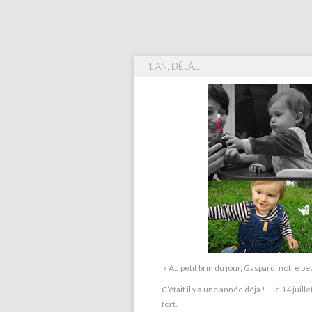
1 AN, DÉJÀ…
» Au petit brin du jour, Gaspard, notre pet
C’était il y a une année déjà ! – le 14 
fort.