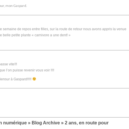
our, mon Gaspard.
te semaine de repos entre filles, sur la route de retour nous avons appris la venue
belle petite plante « carnivore a une dent! »
sse vite!!!
ue l’on puisse revenir vous voir !!!!
iensur à Gaspard!!!!!
 numérique » Blog Archive » 2 ans, en route pour