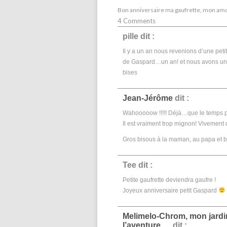
Bon anniversaire ma gaufrette, mon am
4 Comments
pille
dit :
Il y a un an nous revenions d’une peti
de Gaspard…un an! et nous avons une 
bises
Jean-Jérôme
dit :
Wahooooow !!!!! Déjà…que le temps pa
Il est vraiment trop mignon! Vivement q
Gros bisous à la maman, au papa et b
Tee
dit :
Petite gaufrette deviendra gaufre !
Joyeux anniversaire petit Gaspard
Melimelo-Chrom, mon jardin
l’aventure …
dit :