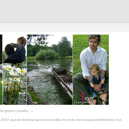
ite graine s’éveille… »
juillet 2007, que de bonheur passé ensemble, les mots me manquent tellement c’est