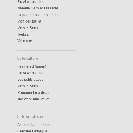
Flux4 webstation
Isabelle Garnier Luraschi
La parenthèse enchantée
Mon oeil par là
Mots et Sons
Teekila
Vol à vue
Côté culture
Feathered (again)
Flux4 webstation
Les petits pavés
Mots et Sons
Requiem for a dream
she wore blue velvet
Côté graphisme
Alesque jardin secret
Caroline Laffargue