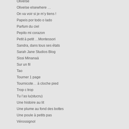
Olivelse
Olivelse elsewhere …
On va voir si je m’y tiens !
Papeis por todo o lado
Parfum du ciel
Pepito mi corazon
Petit à petit …Montessori
Sandra, dans tous ses états
Sarah Jane Studios Blog
Sissi Minanaä
Sur un fil
Tao
Tourner 1 page
Tournicote… à cloche pied
Trop c trop
Tu l’as lu(stucru)
Une histoire au lit
Une plume au fond des bottes
Une poule à petits pas
Vérossignol