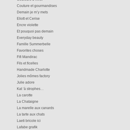
Couture et gourmandises
Demain je m’y mets
Eliott et Cerise
Encre violette
Et pouquoi pas demain
Everyday beauty
Famille Summerbelle
Favorites choses
Fifi Mandirac
Fils et ficelles
Handmade Charlotte
Jolies mômes factory
Julie adore
Kat ‘à strophes…
La carotte
La Chataigne
La marelle aux canards
La tarte aux chats
Laeti bricole ici
Lafabe grafik