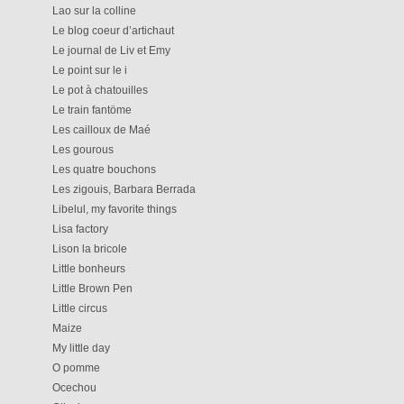
Lao sur la colline
Le blog coeur d’artichaut
Le journal de Liv et Emy
Le point sur le i
Le pot à chatouilles
Le train fantöme
Les cailloux de Maé
Les gourous
Les quatre bouchons
Les zigouis, Barbara Berrada
Libelul, my favorite things
Lisa factory
Lison la bricole
Little bonheurs
Little Brown Pen
Little circus
Maize
My little day
O pomme
Ocechou