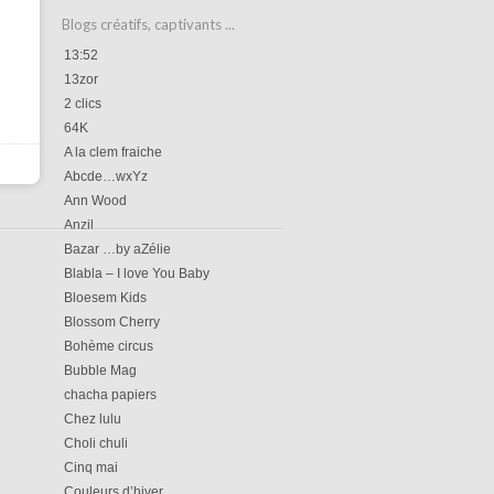
Blogs créatifs, captivants ...
13:52
13zor
2 clics
64K
A la clem fraiche
Abcde…wxYz
Ann Wood
Anzil
Bazar …by aZélie
Blabla – I love You Baby
Bloesem Kids
Blossom Cherry
Bohème circus
Bubble Mag
chacha papiers
Chez lulu
Choli chuli
Cinq mai
Couleurs d’hiver