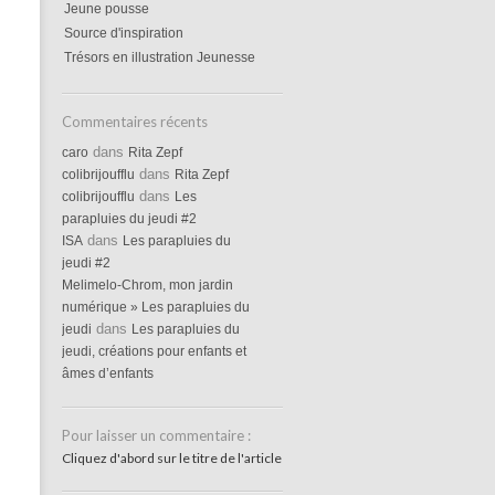
Jeune pousse
Source d'inspiration
Trésors en illustration Jeunesse
Commentaires récents
dans
caro
Rita Zepf
dans
colibrijoufflu
Rita Zepf
dans
colibrijoufflu
Les
parapluies du jeudi #2
dans
ISA
Les parapluies du
jeudi #2
Melimelo-Chrom, mon jardin
numérique » Les parapluies du
dans
jeudi
Les parapluies du
jeudi, créations pour enfants et
âmes d’enfants
Pour laisser un commentaire :
Cliquez d'abord sur le titre de l'article