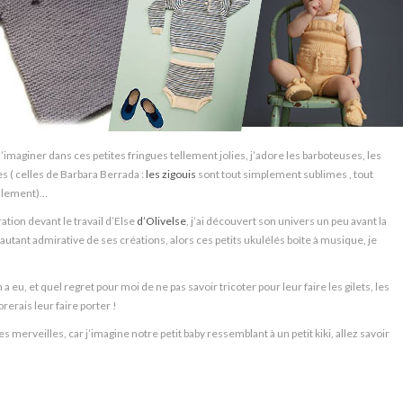
l’imaginer dans ces petites fringues tellement jolies, j’adore les barboteuses, les
s ( celles de Barbara Berrada :
les zigouis
sont tout simplement sublimes , tout
talement)…
ation devant le travail d’Else
d’Olivelse
, j’ai découvert son univers un peu avant la
autant admirative de ses créations, alors ces petits ukulélés boîte à musique, je
 a eu, et quel regret pour moi de ne pas savoir tricoter pour leur faire les gilets, les
rerais leur faire porter !
ces merveilles, car j’imagine notre petit baby ressemblant à un petit kiki, allez savoir