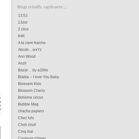
Blogs créatifs, captivants ...
13:52
13zor
2 clics
64K
A la clem fraiche
Abcde…wxYz
Ann Wood
Anzil
Bazar …by aZélie
Blabla – I love You Baby
Bloesem Kids
Blossom Cherry
Bohème circus
Bubble Mag
chacha papiers
Chez lulu
Choli chuli
Cinq mai
Couleurs d’hiver