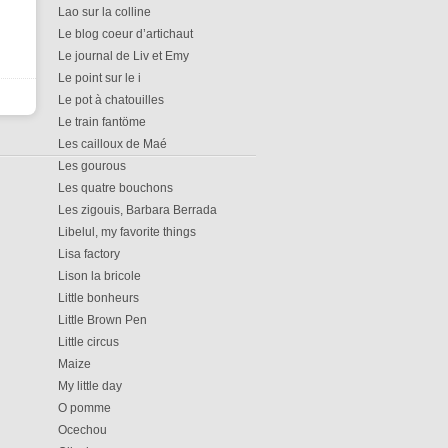
Lao sur la colline
Le blog coeur d’artichaut
Le journal de Liv et Emy
Le point sur le i
Le pot à chatouilles
Le train fantöme
Les cailloux de Maé
Les gourous
Les quatre bouchons
Les zigouis, Barbara Berrada
Libelul, my favorite things
Lisa factory
Lison la bricole
Little bonheurs
Little Brown Pen
Little circus
Maize
My little day
O pomme
Ocechou