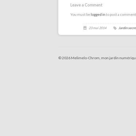
Leave a Comment
You must be
logged in
to post a comment
23 mai 2014
Jardin secre
© 2026 Melimelo-Chrom, mon jardin numériqu