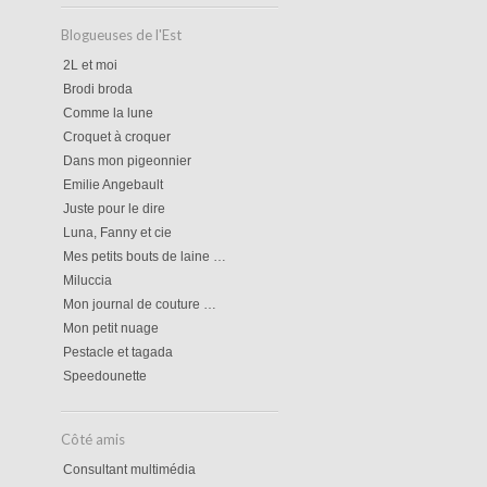
Blogueuses de l'Est
2L et moi
Brodi broda
Comme la lune
Croquet à croquer
Dans mon pigeonnier
Emilie Angebault
Juste pour le dire
Luna, Fanny et cie
Mes petits bouts de laine …
Miluccia
Mon journal de couture …
Mon petit nuage
Pestacle et tagada
Speedounette
Côté amis
Consultant multimédia