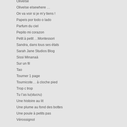
Olivelse
Olivelse elsewhere …
On va voir si je m’y tiens !
Papeis por todo o lado
Parfum du ciel
Pepito mi corazon
Petit à petit …Montessori
Sandra, dans tous ses états
Sarah Jane Studios Blog
Sissi Minanaä
Sur un fil
Tao
Tourner 1 page
Tournicote… à cloche pied
Trop c trop
Tu l’as lu(stucru)
Une histoire au lit
Une plume au fond des bottes
Une poule à petits pas
Vérossignol