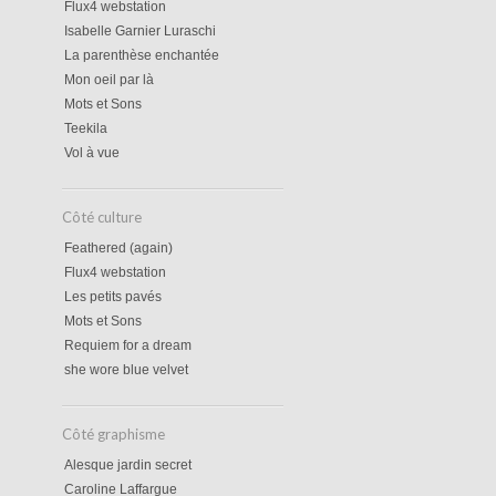
Flux4 webstation
Isabelle Garnier Luraschi
La parenthèse enchantée
Mon oeil par là
Mots et Sons
Teekila
Vol à vue
Côté culture
Feathered (again)
Flux4 webstation
Les petits pavés
Mots et Sons
Requiem for a dream
she wore blue velvet
Côté graphisme
Alesque jardin secret
Caroline Laffargue