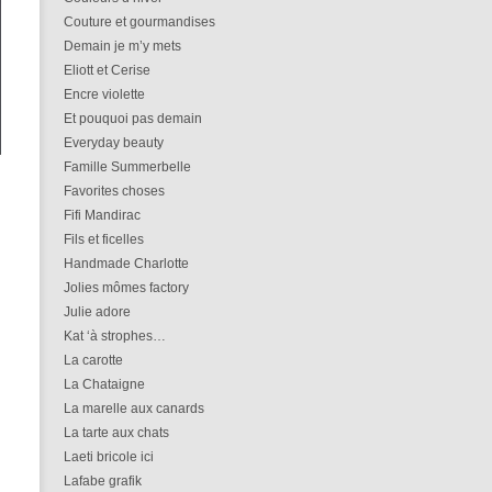
Couture et gourmandises
Demain je m’y mets
Eliott et Cerise
Encre violette
Et pouquoi pas demain
Everyday beauty
Famille Summerbelle
Favorites choses
Fifi Mandirac
Fils et ficelles
Handmade Charlotte
Jolies mômes factory
Julie adore
Kat ‘à strophes…
La carotte
La Chataigne
La marelle aux canards
La tarte aux chats
Laeti bricole ici
Lafabe grafik