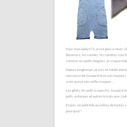
Pour mon baby n°2, je me plais à rêver, à 
bloomers, les combis, les culottes courte
comme ses petits béguins, je craque to
Depuis longtemps, je suis en totale admir
naissance de Gaspard et je suis toujours 
crois que je vais enfin craquer …
Les gilets, les pulls à capuche, Gaspard en
pulls, écharpes et autres tricots que j’ado
Et puis, un petit Kiki au milieu de toutes 
pourquoi ?