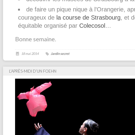
de faire un pique nique à l’Orangerie, a
courageux de
la course de Strasbourg
, et 
équitable organisé par
Colecosol
…
Bonne semaine.
18 mai 2014
Jardin secret
L’APRÈS-MIDI D’UN FOEHN