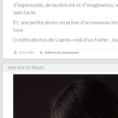
d’ingéniosité, de technicité et d’imagination, 
spectacle.
Et, une petite photo en prime d’un nouveau te
tous.
Crédits photos de L’après-midi d’un foehn : Je
11 mai 2014
Jardin secret
,
Jeune pousse
MON ŒUF DE PÂQUES