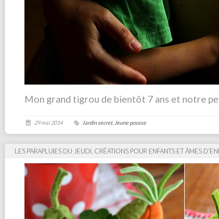
Mon grand tigrou de bientôt 7 ans et notre pe
29 mai 2014
Jardin secret
,
Jeune pousse
LES PARAPLUIES DU JEUDI, CRÉATIONS POUR ENFANTS ET ÂMES D’E