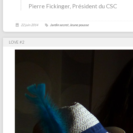
Pierre Fickinger, Président du CSC
22 juin 2014
Jardin secret
,
Jeune pousse
LOVE #2